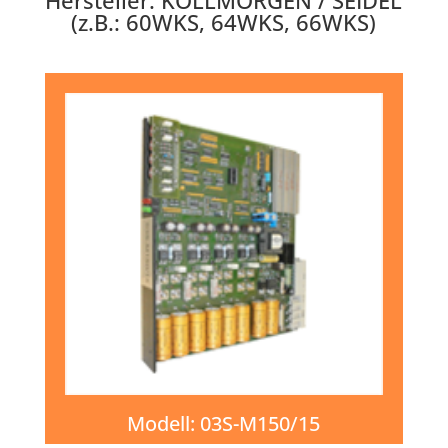
(z.B.: 60WKS, 64WKS, 66WKS)
Modell:
03S-M150/15